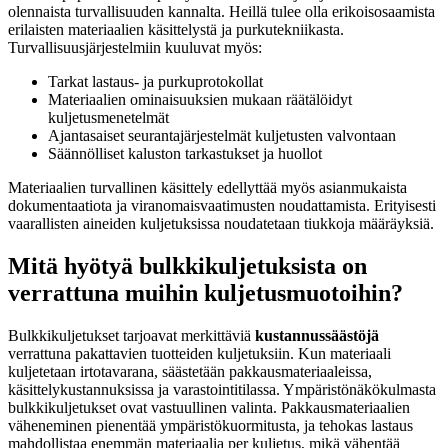
olennaista turvallisuuden kannalta. Heillä tulee olla erikoisosaamista
erilaisten materiaalien käsittelystä ja purkutekniikasta.
Turvallisuusjärjestelmiin kuuluvat myös:
Tarkat lastaus- ja purkuprotokollat
Materiaalien ominaisuuksien mukaan räätälöidyt
kuljetusmenetelmät
Ajantasaiset seurantajärjestelmät kuljetusten valvontaan
Säännölliset kaluston tarkastukset ja huollot
Materiaalien turvallinen käsittely edellyttää myös asianmukaista
dokumentaatiota ja viranomaisvaatimusten noudattamista. Erityisesti
vaarallisten aineiden kuljetuksissa noudatetaan tiukkoja määräyksiä.
Mitä hyötyä bulkkikuljetuksista on
verrattuna muihin kuljetusmuotoihin?
Bulkkikuljetukset tarjoavat merkittäviä
kustannussäästöjä
verrattuna pakattavien tuotteiden kuljetuksiin. Kun materiaali
kuljetetaan irtotavarana, säästetään pakkausmateriaaleissa,
käsittelykustannuksissa ja varastointitilassa. Ympäristönäkökulmasta
bulkkikuljetukset ovat vastuullinen valinta. Pakkausmateriaalien
väheneminen pienentää ympäristökuormitusta, ja tehokas lastaus
mahdollistaa enemmän materiaalia per kuljetus, mikä vähentää