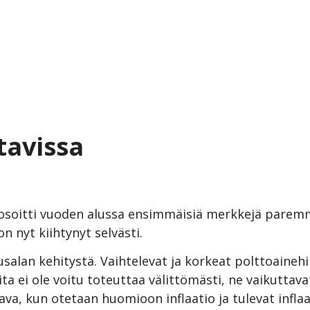
tavissa
soitti vuoden alussa ensimmäisiä merkkejä paremma
n nyt kiihtynyt selvästi.
usalan kehitystä. Vaihtelevat ja korkeat polttoainehi
ta ei ole voitu toteuttaa välittömästi, ne vaikuttav
va, kun otetaan huomioon inflaatio ja tulevat inflaa