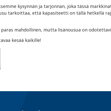
ksemme kysynnän ja tarjonnan, joka tässä markkinat
usu tarkoittaa, että kapasiteetti on tällä hetkellä r
lä paras mahdollinen, mutta lisänousua on odotettavi
vaa kesää kaikille!