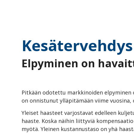
Kesätervehdys
Elpyminen on havait
Pitkään odotettu markkinoiden elpyminen o
on onnistunut ylläpitämään viime vuosina, o
Yleiset haasteet varjostavat edelleen kuljet
haaste. Koska näihin liittyviä kompensaatioi
myötä. Yleinen kustannustaso on yhä haasta