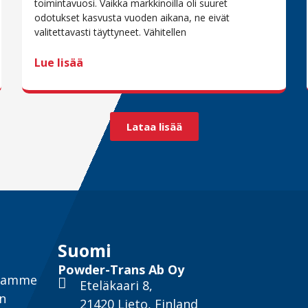
toimintavuosi. Vaikka markkinoilla oli suuret
odotukset kasvusta vuoden aikana, ne eivät
valitettavasti täyttyneet. Vähitellen
Lue lisää
Lataa lisää
Suomi
Powder-Trans Ab Oy
ntamme
Eteläkaari 8,
un
21420 Lieto, Finland