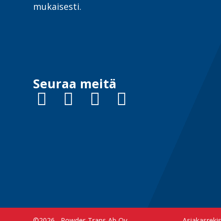
mukaisesti.
Seuraa meitä
©2026 –
Powder-Trans Ab Oy
Asiakasreki