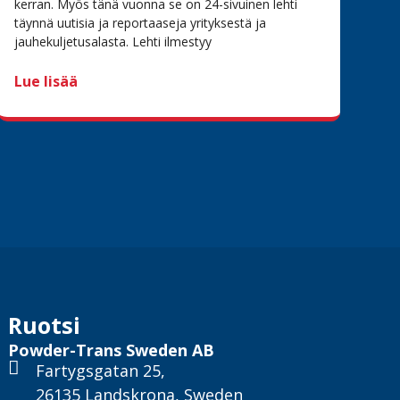
kerran. Myös tänä vuonna se on 24-sivuinen lehti
täynnä uutisia ja reportaaseja yrityksestä ja
jauhekuljetusalasta. Lehti ilmestyy
Lue lisää
Ruotsi
Powder-Trans Sweden AB
Fartygsgatan 25,
26135 Landskrona, Sweden