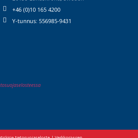
+46 (0)10 165 4200
Y-tunnus: 556985-9431
ietosuojaselosteessa
tiskirje tietosuojaseloste
|
Verkkosivujen