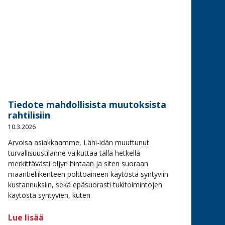
Tiedote mahdollisista muutoksista
rahtilisiin
10.3.2026
Arvoisa asiakkaamme, Lähi-idän muuttunut
turvallisuustilanne vaikuttaa tällä hetkellä
merkittävästi öljyn hintaan ja siten suoraan
maantieliikenteen polttoaineen käytöstä syntyviin
kustannuksiin, sekä epäsuorasti tukitoimintojen
käytöstä syntyvien, kuten
Lue lisää