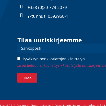
+358 (0)20 779 2079
Y-tunnus: 0592960-1
Tilaa uutiskirjeemme
Hyväksyn henkilötietojen käsittelyn
Lisää tietoa henkilötietojen käsittelystä uutiskirjeen t
Tilaa
steri B2B
|
Potentiaalinen asiakas
|
Rekrytointi tietosuojaseloste
|
Uu