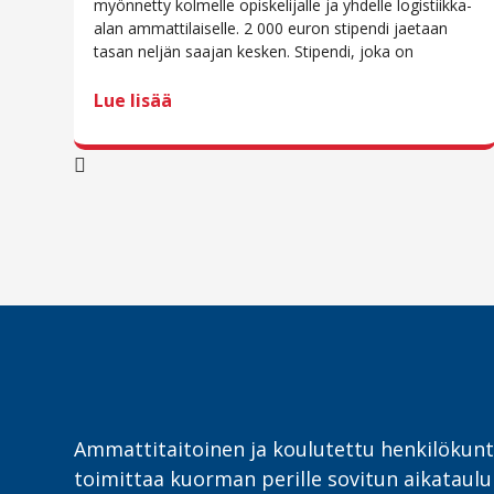
myönnetty kolmelle opiskelijalle ja yhdelle logistiikka-
alan ammattilaiselle. 2 000 euron stipendi jaetaan
tasan neljän saajan kesken. Stipendi, joka on
Lue lisää
Ammattitaitoinen ja koulutettu henkilöku
toimittaa kuorman perille sovitun aikataul