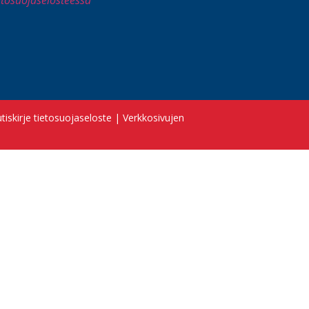
tiskirje tietosuojaseloste
|
Verkkosivujen