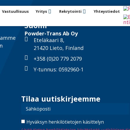
Vastuullisuus
Yritys
Rekrytointi
Yhteystiedot
Suomi
Powder-Trans Ab Oy
ntamme
Eteläkaari 8,
un
21420 Lieto, Finland
+358 (0)20 779 2079
Y-tunnus: 0592960-1
Tilaa uutiskirjeemme
Hyväksyn henkilötietojen käsittelyn
Lisää tietoa henkilötietojen käsittelystä uutiskirjeen t