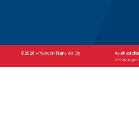
©2026 –
Powder-Trans Ab Oy
Asiakasreki
tietosuojas