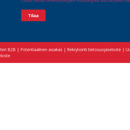
Tilaa
steri B2B
|
Potentiaalinen asiakas
|
Rekrytointi tietosuojaseloste
|
Uu
eloste