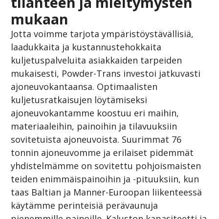
tilanteen ja mieltymysten
mukaan
Jotta voimme tarjota ympäristöystävällisiä,
laadukkaita ja kustannustehokkaita
kuljetuspalveluita asiakkaiden tarpeiden
mukaisesti, Powder-Trans investoi jatkuvasti
ajoneuvokantaansa. Optimaalisten
kuljetusratkaisujen löytämiseksi
ajoneuvokantamme koostuu eri maihin,
materiaaleihin, painoihin ja tilavuuksiin
sovitetuista ajoneuvoista. Suurimmat 76
tonnin ajoneuvomme ja erilaiset pidemmät
yhdistelmämme on sovitettu pohjoismaisten
teiden enimmäispainoihin ja -pituuksiin, kun
taas Baltian ja Manner-Euroopan liikenteessä
käytämme perinteisiä perävaunuja
pienemmille painoille. Kaluston kapasiteetti ja