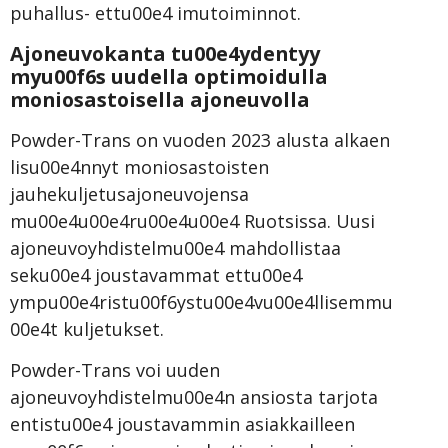
puhallus- ettu00e4 imutoiminnot.
Ajoneuvokanta tu00e4ydentyy
myu00f6s uudella optimoidulla
moniosastoisella ajoneuvolla
Powder-Trans on vuoden 2023 alusta alkaen
lisu00e4nnyt moniosastoisten
jauhekuljetusajoneuvojensa
mu00e4u00e4ru00e4u00e4 Ruotsissa. Uusi
ajoneuvoyhdistelmu00e4 mahdollistaa
seku00e4 joustavammat ettu00e4
ympu00e4ristu00f6ystu00e4vu00e4llisemmu
00e4t kuljetukset.
Powder-Trans voi uuden
ajoneuvoyhdistelmu00e4n ansiosta tarjota
entistu00e4 joustavammin asiakkailleen