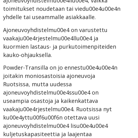
ajoneuvoyhdistelmu00e4llu00e4, vaikka
toimitukset noudetaan tai viedu00e4u00e4n
yhdelle tai useammalle asiakkaalle.
Ajoneuvoyhdistelmu00e4 on varustettu
vaakaju00e4rjestelmu00e4llu00e4 ja
kuormien lastaus- ja purkutoimenpiteiden
kauko-ohjauksella.
Powder-Transilla on jo ennestu00e4u00e4n
joitakin moniosastoisia ajoneuvoja
Ruotsissa, mutta uudessa
ajoneuvoyhdistelmu00e4ssu00e4 on
useampia osastoja ja kaikenkattava
vaakaju00e4rjestelmu00e4. Ruotsissa nyt
ku00e4yttu00f6u00f6n otettava uusi
ajoneuvoyhdistelmu00e4 lisu00e4u00e4
kuljetuskapasiteettia ja laajentaa