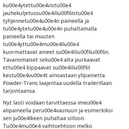
ku00e4ytettu00e4vistu00e4
jauhekuljetussu00e4iliu00f6istu00e4
tyhjennetu00e4u00e4n paineella ja
tu00e4ytetu00e4u00e4n puhaltamalla
paineella tai muuten
tu00e4yttu00e4mu00e4llu00e4
kuormattavat aineet su00e4iliu00f6u00f6n.
Tavanomaiset seku00e4 alta purkaavat
ettu00e4 kippaavat su00e4iliu00f6t
kestu00e4vu00e4t ainoastaan ylipainetta.
Powder-Trans laajentaa uudella trailerillaan
tarjontaansa.
Nyt lasti voidaan tarvittaessa imeu00e4
alipaineella peru00e4vaunuun ja esimerkiksi
sen ju00e4lkeen puhaltaa siiloon.
Tu00e4mu00e4 vaihtoehtoon melko