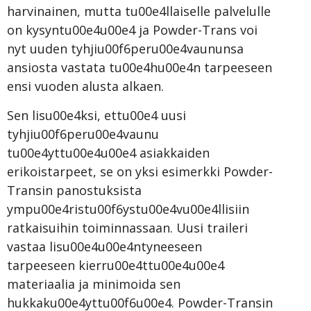
harvinainen, mutta tu00e4llaiselle palvelulle
on kysyntu00e4u00e4 ja Powder-Trans voi
nyt uuden tyhjiu00f6peru00e4vaununsa
ansiosta vastata tu00e4hu00e4n tarpeeseen
ensi vuoden alusta alkaen.
Sen lisu00e4ksi, ettu00e4 uusi
tyhjiu00f6peru00e4vaunu
tu00e4yttu00e4u00e4 asiakkaiden
erikoistarpeet, se on yksi esimerkki Powder-
Transin panostuksista
ympu00e4ristu00f6ystu00e4vu00e4llisiin
ratkaisuihin toiminnassaan. Uusi traileri
vastaa lisu00e4u00e4ntyneeseen
tarpeeseen kierru00e4ttu00e4u00e4
materiaalia ja minimoida sen
hukkaku00e4yttu00f6u00e4. Powder-Transin