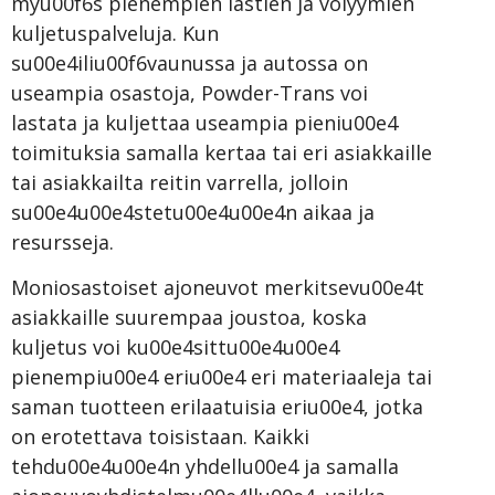
myu00f6s pienempien lastien ja volyymien
kuljetuspalveluja. Kun
su00e4iliu00f6vaunussa ja autossa on
useampia osastoja, Powder-Trans voi
lastata ja kuljettaa useampia pieniu00e4
toimituksia samalla kertaa tai eri asiakkaille
tai asiakkailta reitin varrella, jolloin
su00e4u00e4stetu00e4u00e4n aikaa ja
resursseja.
Moniosastoiset ajoneuvot merkitsevu00e4t
asiakkaille suurempaa joustoa, koska
kuljetus voi ku00e4sittu00e4u00e4
pienempiu00e4 eriu00e4 eri materiaaleja tai
saman tuotteen erilaatuisia eriu00e4, jotka
on erotettava toisistaan. Kaikki
tehdu00e4u00e4n yhdellu00e4 ja samalla