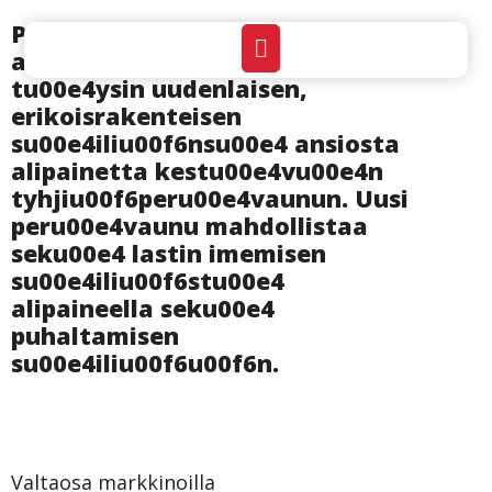
Powder-Trans ottaa vuoden 2024
alussa ku00e4yttu00f6u00f6n
tu00e4ysin uudenlaisen,
erikoisrakenteisen
su00e4iliu00f6nsu00e4 ansiosta
alipainetta kestu00e4vu00e4n
tyhjiu00f6peru00e4vaunun. Uusi
peru00e4vaunu mahdollistaa
seku00e4 lastin imemisen
su00e4iliu00f6stu00e4
alipaineella seku00e4
puhaltamisen
su00e4iliu00f6u00f6n.
Valtaosa markkinoilla