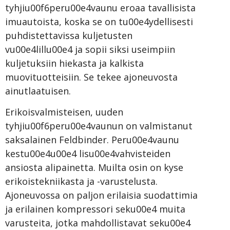
tyhjiu00f6peru00e4vaunu eroaa tavallisista
imuautoista, koska se on tu00e4ydellisesti
puhdistettavissa kuljetusten
vu00e4lillu00e4 ja sopii siksi useimpiin
kuljetuksiin hiekasta ja kalkista
muovituotteisiin. Se tekee ajoneuvosta
ainutlaatuisen.
Erikoisvalmisteisen, uuden
tyhjiu00f6peru00e4vaunun on valmistanut
saksalainen Feldbinder. Peru00e4vaunu
kestu00e4u00e4 lisu00e4vahvisteiden
ansiosta alipainetta. Muilta osin on kyse
erikoistekniikasta ja -varustelusta.
Ajoneuvossa on paljon erilaisia suodattimia
ja erilainen kompressori seku00e4 muita
varusteita, jotka mahdollistavat seku00e4